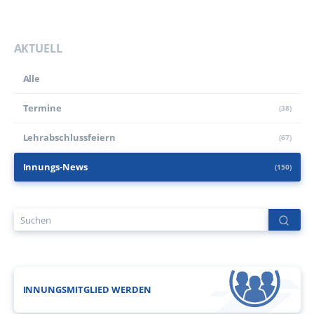
AKTUELL
Alle
Termine
(38)
Lehr­abschluss­feiern
(67)
Innungs-News
(150)
INNUNGSMITGLIED WERDEN