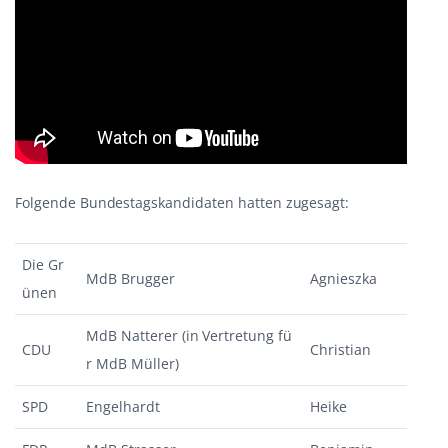
Folgende Bundestagskandidaten hatten zugesagt:
Die Gr
MdB Brugger
Agnieszka
ünen
MdB Natterer (in Vertretung fü
CDU
Christian
r MdB Müller)
SPD
Engelhardt
Heike