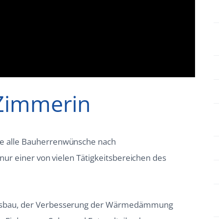
Zimmerin
e alle Bauherrenwünsche nach
nur einer von vielen Tätigkeitsbereichen des
usbau, der Verbesserung der Wärmedämmung