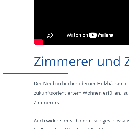
Zimmerer und 
Der Neubau hochmoderner Holzhäuser, di
zukunftsorientiertem Wohnen erfüllen, ist 
Zimmerers.
Auch widmet er sich dem Dachgeschossa