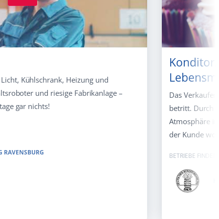
Konditor/
Lebensmi
icht, Kühlschrank, Heizung und
ltsroboter und riesige Fabrikanlage –
Das Verkaufen 
tage gar nichts!
betritt. Durch
Atmosphäre im 
der Kunde wohl
G RAVENSBURG
BETRIEBE FINDEN
K