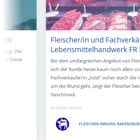
r/in
Fleischer/in und Fachverkä
Lebensmittelhandwerk FR F
e jung. Vor
 ist Beton
Bei dem umfangreichen Angebot von Fleis
nd.
sich der Kunde heute kaum noch allein zu
Fachverkäufer/in „lotst“ sicher durch die
um die Wurst geht, zeigt der Fleischer be
Geschmack.
BETRIEBE FINDEN:
FLEISCHER-INNUNG RAVENSBU