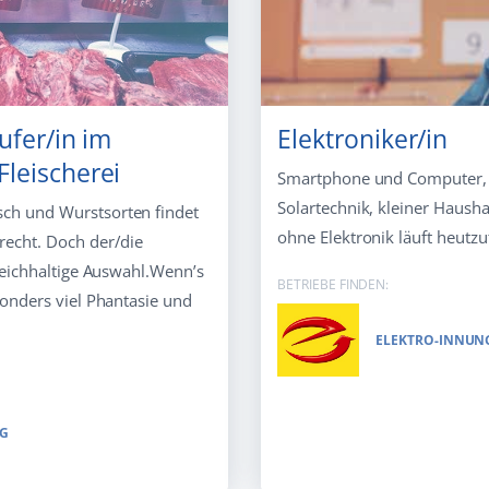
ufer/in im
Elektroniker/in
leischerei
Smartphone und Computer, L
Solartechnik, kleiner Hausha
ch und Wurstsorten findet
ohne Elektronik läuft heutzu
recht. Doch der/die
 reichhaltige Auswahl.Wenn’s
BETRIEBE FINDEN:
sonders viel Phantasie und
ELEKTRO-INNUN
RG