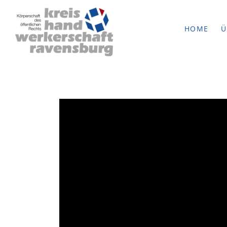
HOME
Ü