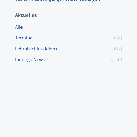
Aktuelles
Alle
Termine
(38)
Lehr­abschluss­feiern
(67)
Innungs-News
(150)