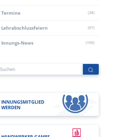
Termine
(38)
Lehr­abschluss­feiern
(67)
Innungs-News
(150)
INNUNGSMITGLIED
WERDEN
HANDWERKER GAMES