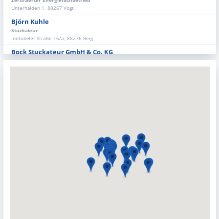
Zertifzierter Energiefachbetrieb
Unterhalden 1, 88267 Vogt
ZERTIFIZIERTE ENERGIEFACHBETRIEBE
Björn Kuhle
Stuckateur
Inntobeler Straße 16/a, 88276 Berg
Bock Stuckateur GmbH & Co. KG
Stuckateur
Boscherhof 6, 88263 Horgenzell
Bodenmüller GmbH & Co. KG
Stuckateur
Leutkircher Straße 43, 88316 Isny
Christoph Geier
Stuckateur
Le-Pouliguen-Str. 20, 88353 Kißlegg
Daniel Dvorak Stuckateurmeister
Stuckateur
Zertifzierter Energiefachbetrieb
Schachener Str. 90, 88255 Baindt
Dietmar Rölli
Stuckateur
Eichenweg 43, 88353 Kisslegg
Dreher GmbH
Stuckateur