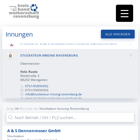
RAUMAUSSTATTER-INNUNG RAVENSBURG
SANITÄR-HEIZUNG-KLIMA-INNUNG RAVENSBURG
SCHREINER-INNUNG RAVENSBURG
Innungen
ALLE INNUNGEN
STEINMETZ- UND STEINBILDHAUER-INNUNG OBERSCHWABEN
STUCKATEUR-INNUNG RAVENSBURG
Obermeister:
Felix Ruetz
Riedstraße 3
88250 Weingarten
0751/95895492
0751/95895493
info@stuckateur-innung-ravensburg.de
www.stuckateur-innung-ravensburg.de
Zeige
34
Betriebe
der
Stuckateur-Innung Ravensburg
VORSTAND
ZIMMERER-INNUNG RAVENSBURG
A & S Dennenmoser GmbH
Stuckateur
FACHBETRIEBE "LEICHTER LEBEN"