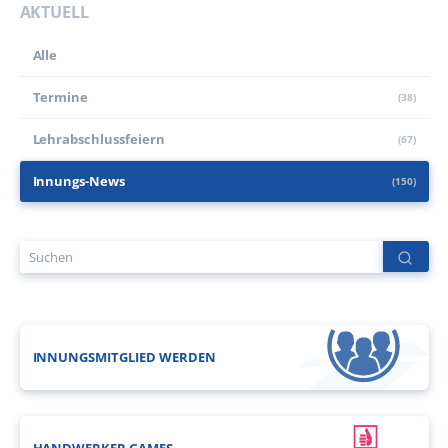
AKTUELL
Alle
Termine
(38)
Lehr­abschluss­feiern
(67)
Innungs-News
(150)
INNUNGSMITGLIED WERDEN
HANDWERKER GAMES