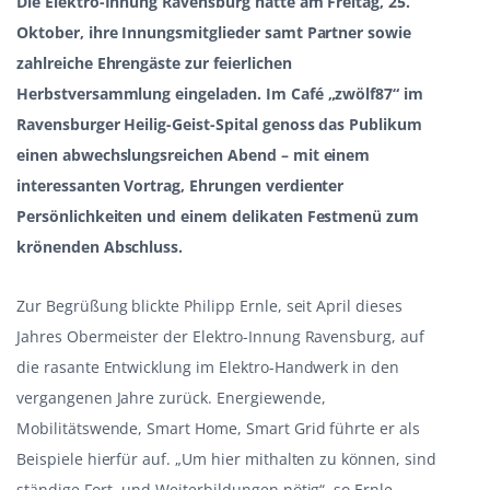
Die Elektro-Innung Ravensburg hatte am Freitag, 25.
Oktober, ihre Innungsmitglieder samt Partner sowie
zahlreiche Ehrengäste zur feierlichen
Herbstversammlung eingeladen. Im Café „zwölf87“ im
Ravensburger Heilig-Geist-Spital genoss das Publikum
einen abwechslungsreichen Abend – mit einem
interessanten Vortrag, Ehrungen verdienter
Persönlichkeiten und einem delikaten Festmenü zum
krönenden Abschluss.
Zur Begrüßung blickte Philipp Ernle, seit April dieses
Jahres Obermeister der Elektro-Innung Ravensburg, auf
die rasante Entwicklung im Elektro-Handwerk in den
vergangenen Jahre zurück. Energiewende,
Mobilitätswende, Smart Home, Smart Grid führte er als
Beispiele hierfür auf. „Um hier mithalten zu können, sind
ständige Fort- und Weiterbildungen nötig“, so Ernle.