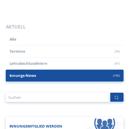
AKTUELL
Alle
Termine
(38)
Lehr­abschluss­feiern
(67)
Innungs-News
(150)
INNUNGSMITGLIED WERDEN