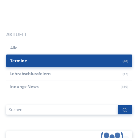
AKTUELL
Alle
Termine
(38)
Lehr­abschluss­feiern
(67)
Innungs-News
(150)