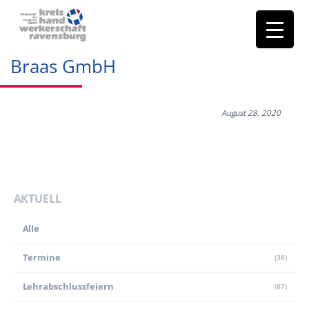
Braas GmbH
August 28, 2020
AKTUELL
Alle
Termine
(38)
Lehr­abschluss­feiern
(67)