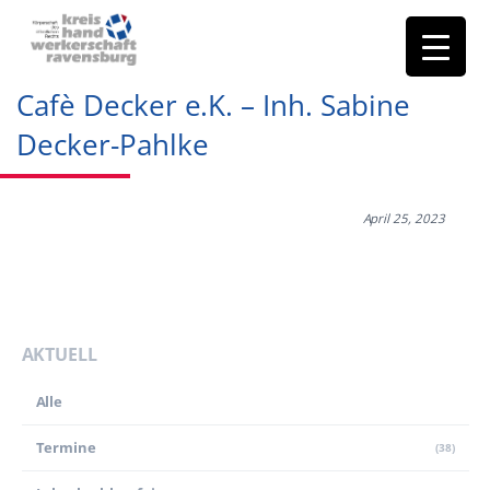
Cafè Decker e.K. – Inh. Sabine
Decker-Pahlke
April 25, 2023
AKTUELL
Alle
Termine
(38)