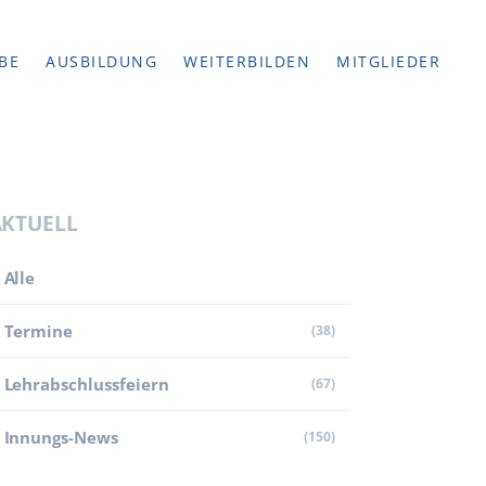
BE
AUSBILDUNG
WEITERBILDEN
MITGLIEDER
AKTUELL
Alle
Termine
(38)
Lehr­abschluss­feiern
(67)
Innungs-News
(150)