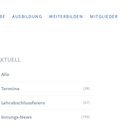
BE
AUSBILDUNG
WEITERBILDEN
MITGLIEDER
AKTUELL
Alle
Termine
(38)
Lehr­abschluss­feiern
(67)
Innungs-News
(150)