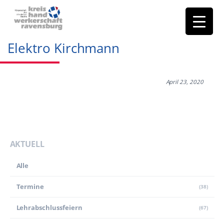
Elektro Kirchmann
April 23, 2020
AKTUELL
Alle
Termine
(38)
Lehr­abschluss­feiern
(67)