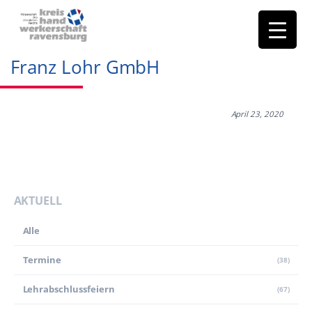
Franz Lohr GmbH
April 23, 2020
AKTUELL
Alle
Termine
(38)
Lehr­abschluss­feiern
(67)