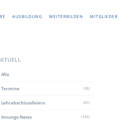
BE
AUSBILDUNG
WEITERBILDEN
MITGLIEDER
AKTUELL
Alle
Termine
(38)
Lehr­abschluss­feiern
(67)
Innungs-News
(150)