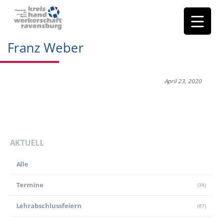
Franz Weber
April 23, 2020
AKTUELL
Alle
Termine
(38)
Lehr­abschluss­feiern
(67)