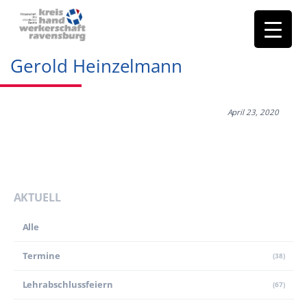
Gerold Heinzelmann
April 23, 2020
AKTUELL
Alle
Termine
(38)
Lehr­abschluss­feiern
(67)