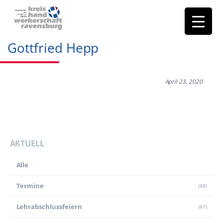
Gottfried Hepp
April 23, 2020
AKTUELL
Alle
Termine
(38)
Lehr­abschluss­feiern
(67)