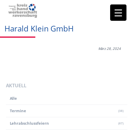
Harald Klein GmbH
März 28, 2024
AKTUELL
Alle
Termine
(38)
Lehr­abschluss­feiern
(67)