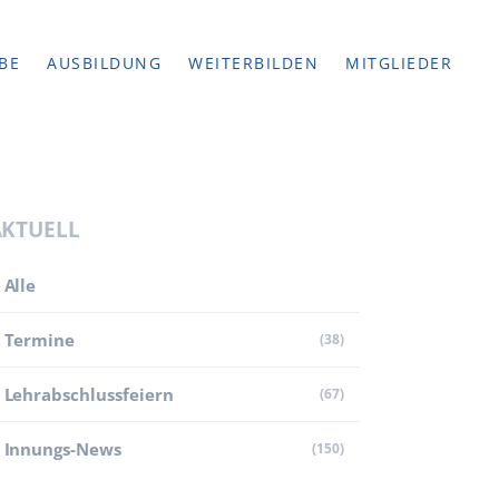
BE
AUSBILDUNG
WEITERBILDEN
MITGLIEDER
AKTUELL
Alle
Termine
(38)
Lehr­abschluss­feiern
(67)
Innungs-News
(150)