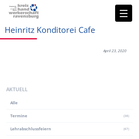
Heinritz Konditorei Cafe
April 23, 2020
AKTUELL
Alle
Termine
(38)
Lehr­abschluss­feiern
(67)