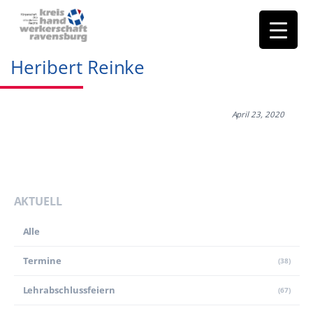
Heribert Reinke
April 23, 2020
AKTUELL
Alle
Termine
(38)
Lehr­abschluss­feiern
(67)