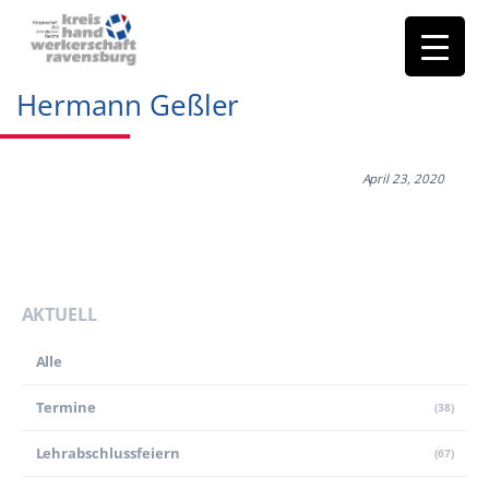
Hermann Geßler
April 23, 2020
AKTUELL
Alle
Termine
(38)
Lehr­abschluss­feiern
(67)