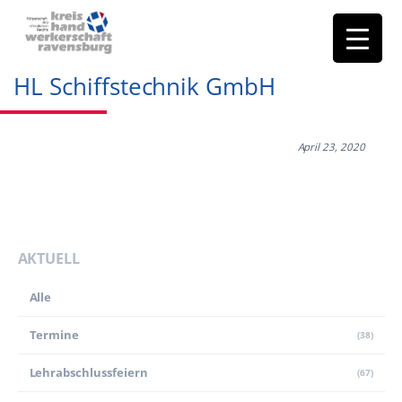
HL Schiffstechnik GmbH
April 23, 2020
AKTUELL
Alle
Termine
(38)
Lehr­abschluss­feiern
(67)