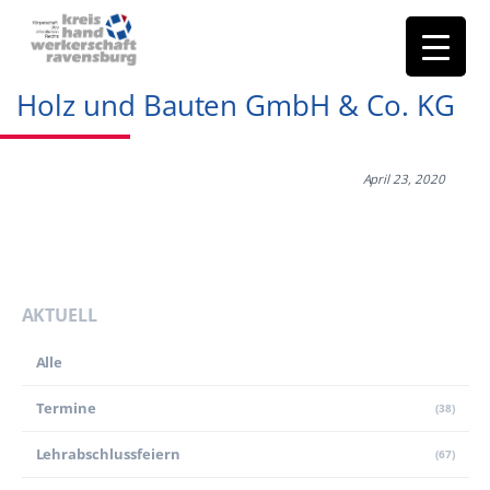
Holz und Bauten GmbH & Co. KG
April 23, 2020
AKTUELL
Alle
Termine
(38)
Lehr­abschluss­feiern
(67)