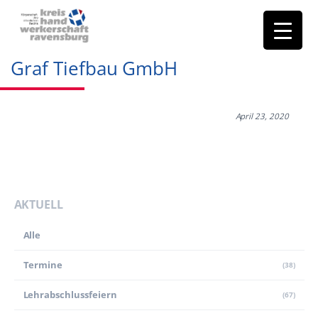
Graf Tiefbau GmbH
April 23, 2020
AKTUELL
Alle
Termine
(38)
Lehr­abschluss­feiern
(67)