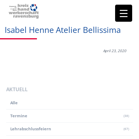
Isabel Henne Atelier Bellissima
April 23, 2020
AKTUELL
Alle
Termine
(38)
Lehr­abschluss­feiern
(67)