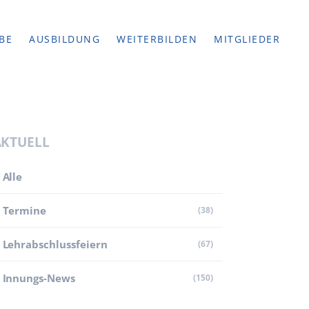
BE
AUSBILDUNG
WEITERBILDEN
MITGLIEDER
AKTUELL
Alle
Termine
(38)
Lehr­abschluss­feiern
(67)
Innungs-News
(150)