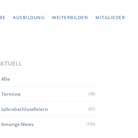
BE
AUSBILDUNG
WEITERBILDEN
MITGLIEDER
AKTUELL
Alle
Termine
(38)
Lehr­abschluss­feiern
(67)
Innungs-News
(150)