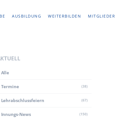
BE
AUSBILDUNG
WEITERBILDEN
MITGLIEDER
AKTUELL
Alle
Termine
(38)
Lehr­abschluss­feiern
(67)
Innungs-News
(150)