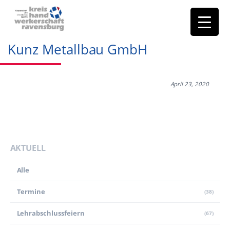
Kunz Metallbau GmbH
April 23, 2020
AKTUELL
Alle
Termine
(38)
Lehr­abschluss­feiern
(67)