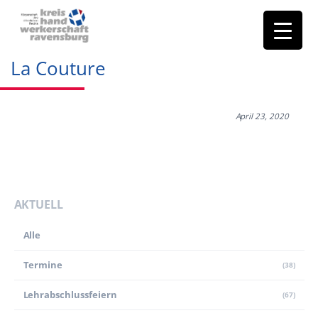
La Couture
April 23, 2020
AKTUELL
Alle
Termine
(38)
Lehr­abschluss­feiern
(67)