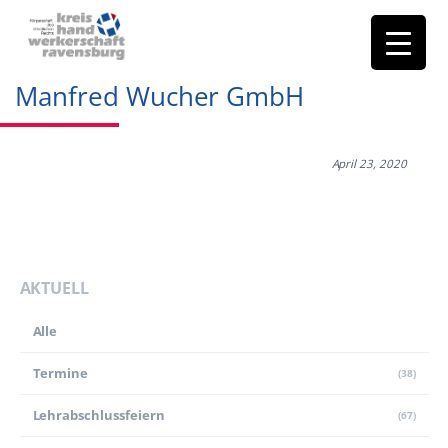
Manfred Wucher GmbH
April 23, 2020
AKTUELL
Alle
Termine
(38)
Lehr­abschluss­feiern
(67)