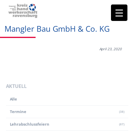
Mangler Bau GmbH & Co. KG
April 23, 2020
AKTUELL
Alle
Termine
(38)
Lehr­abschluss­feiern
(67)