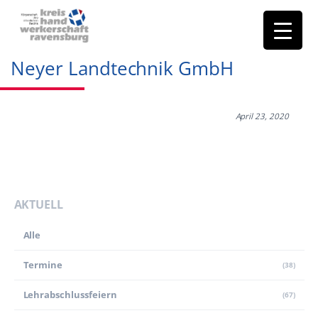
Neyer Landtechnik GmbH
April 23, 2020
AKTUELL
Alle
Termine
(38)
Lehr­abschluss­feiern
(67)