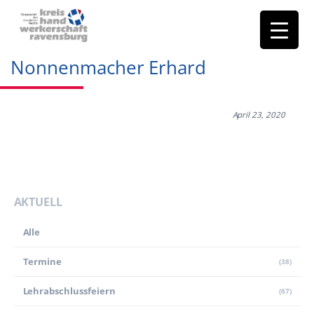
Nonnenmacher Erhard
April 23, 2020
AKTUELL
Alle
Termine
(38)
Lehr­abschluss­feiern
(67)