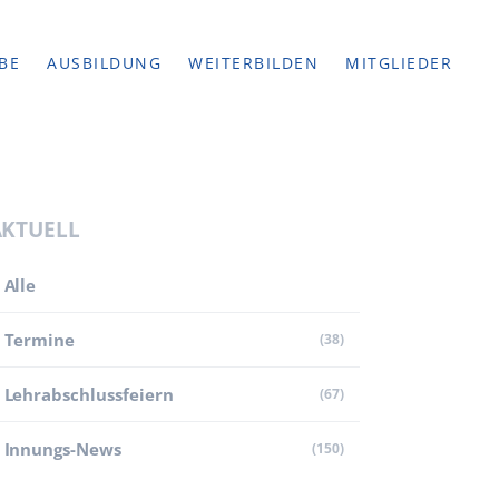
BE
AUSBILDUNG
WEITERBILDEN
MITGLIEDER
AKTUELL
Alle
Termine
(38)
Lehr­abschluss­feiern
(67)
Innungs-News
(150)