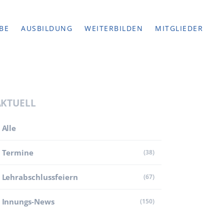
BE
AUSBILDUNG
WEITERBILDEN
MITGLIEDER
AKTUELL
Alle
Termine
(38)
Lehr­abschluss­feiern
(67)
Innungs-News
(150)