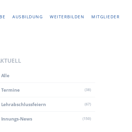
BE
AUSBILDUNG
WEITERBILDEN
MITGLIEDER
AKTUELL
Alle
Termine
(38)
Lehr­abschluss­feiern
(67)
Innungs-News
(150)