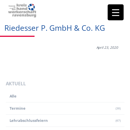
Riedesser P. GmbH & Co. KG
April 23, 2020
AKTUELL
Alle
Termine
(38)
Lehr­abschluss­feiern
(67)