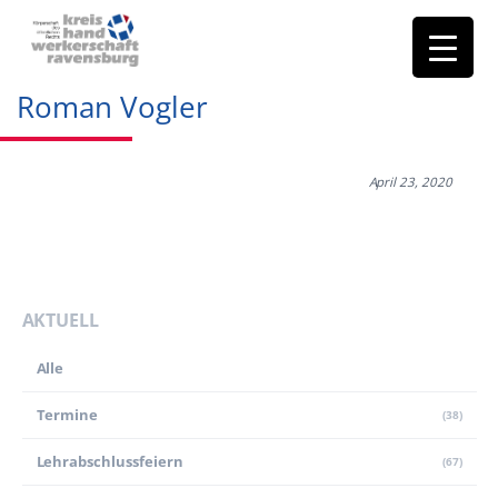
Roman Vogler
April 23, 2020
AKTUELL
Alle
Termine
(38)
Lehr­abschluss­feiern
(67)