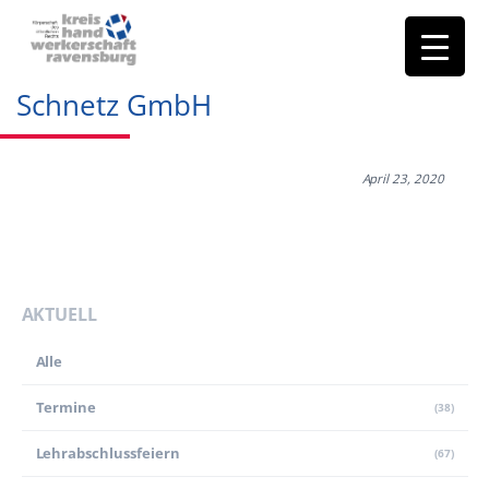
Schnetz GmbH
April 23, 2020
AKTUELL
Alle
Termine
(38)
Lehr­abschluss­feiern
(67)