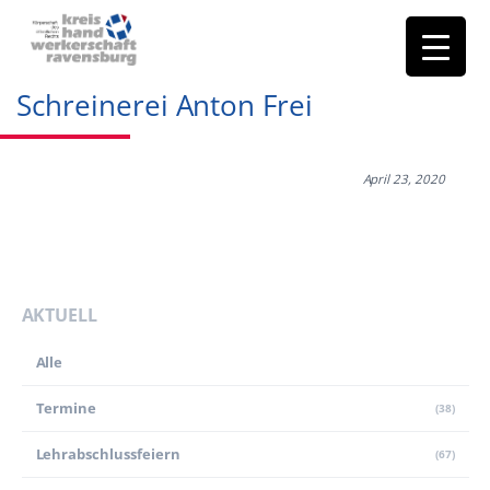
Schreinerei Anton Frei
April 23, 2020
AKTUELL
Alle
Termine
(38)
Lehr­abschluss­feiern
(67)