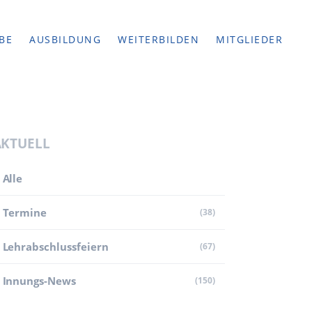
BE
AUSBILDUNG
WEITERBILDEN
MITGLIEDER
AKTUELL
Alle
Termine
(38)
Lehr­abschluss­feiern
(67)
Innungs-News
(150)