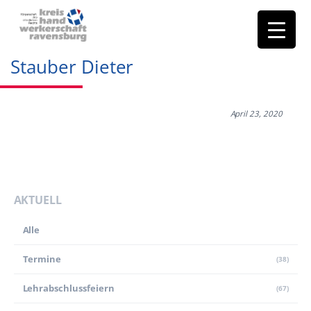
Stauber Dieter
April 23, 2020
AKTUELL
Alle
Termine
(38)
Lehr­abschluss­feiern
(67)