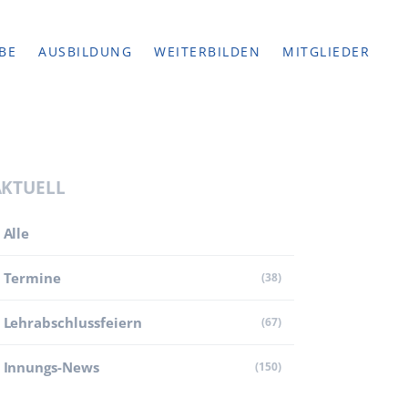
BE
AUSBILDUNG
WEITERBILDEN
MITGLIEDER
AKTUELL
Alle
Termine
(38)
Lehr­abschluss­feiern
(67)
Innungs-News
(150)