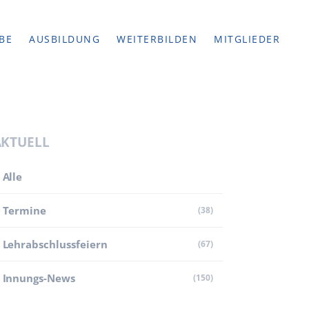
BE
AUSBILDUNG
WEITERBILDEN
MITGLIEDER
AKTUELL
Alle
Termine
(38)
Lehr­abschluss­feiern
(67)
Innungs-News
(150)