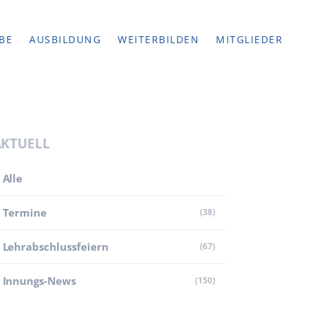
BE
AUSBILDUNG
WEITERBILDEN
MITGLIEDER
AKTUELL
Alle
Termine
(38)
Lehr­abschluss­feiern
(67)
Innungs-News
(150)