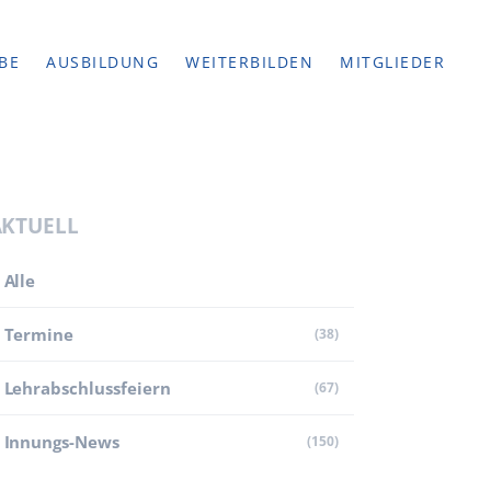
BE
AUSBILDUNG
WEITERBILDEN
MITGLIEDER
AKTUELL
Alle
Termine
(38)
Lehr­abschluss­feiern
(67)
Innungs-News
(150)