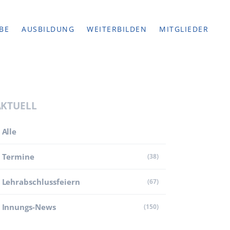
BE
AUSBILDUNG
WEITERBILDEN
MITGLIEDER
AKTUELL
Alle
Termine
(38)
Lehr­abschluss­feiern
(67)
Innungs-News
(150)