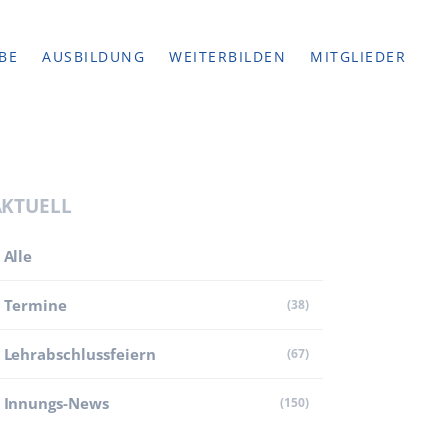
BE
AUSBILDUNG
WEITERBILDEN
MITGLIEDER
AKTUELL
Alle
Termine
(38)
Lehr­abschluss­feiern
(67)
Innungs-News
(150)